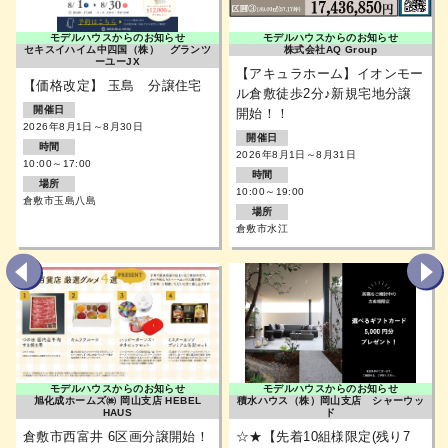
モデルハウスからのお知らせ
モデルハウスからのお知らせ
セキスイハイム中四国（株） グランツ
株式会社AQ Group
ーユーJX
【アキュラホーム】イオンモー
【価格改定】 玉島 分譲住宅
ル倉敷徒歩2分♪新規宅地分譲
開催日
開始！！
2026年8月1日～8月30日
開催日
時間
2026年8月1日～8月31日
10:00～17:00
時間
場所
10:00～19:00
倉敷市玉島八島
場所
倉敷市水江
Previous
Next
モデルハウスからのお知らせ
モデルハウスからのお知らせ
旭化成ホームズ㈱ 岡山支店 HEBEL
積水ハウス（株）岡山支店 シャーウッ
HAUS
ド
倉敷市西富井 6区画分譲開始！
☆★【先着10組様限定(残り7