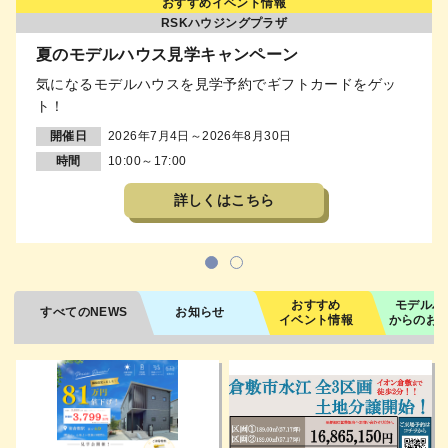
おすすめイベント情報
RSKハウジングプラザ
夏のモデルハウス見学キャンペーン
気になるモデルハウスを見学予約でギフトカードをゲッ
ト！
開催日
2026年7月4日～2026年8月30日
時間
10:00～17:00
詳しくはこちら
1
2
おすすめ
モデルハ
すべてのNEWS
お知らせ
イベント情報
からのお